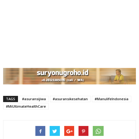
TAGS
#asuransijiwa
#asuransikesehatan
#ManulifeIndonesia
#MiUltimateHealthCare