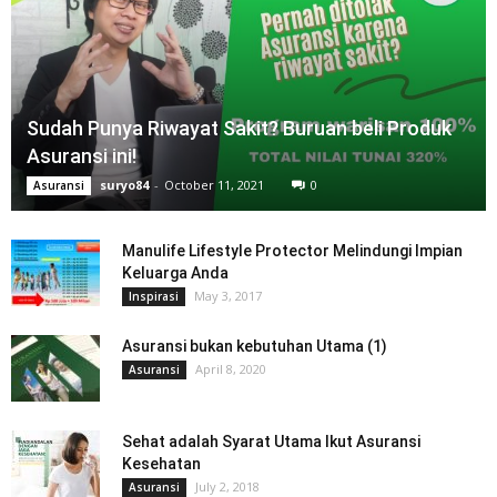
Sudah Punya Riwayat Sakit? Buruan beli Produk
Asuransi ini!
suryo84
-
October 11, 2021
0
Asuransi
Manulife Lifestyle Protector Melindungi Impian
Keluarga Anda
May 3, 2017
Inspirasi
Asuransi bukan kebutuhan Utama (1)
April 8, 2020
Asuransi
Sehat adalah Syarat Utama Ikut Asuransi
Kesehatan
July 2, 2018
Asuransi