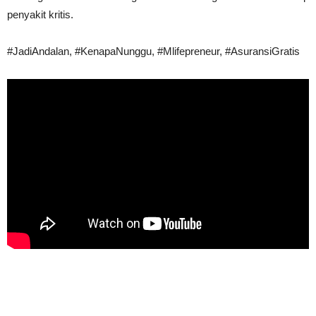
penyakit kritis.
#JadiAndalan, #KenapaNunggu, #Mlifepreneur, #AsuransiGratis