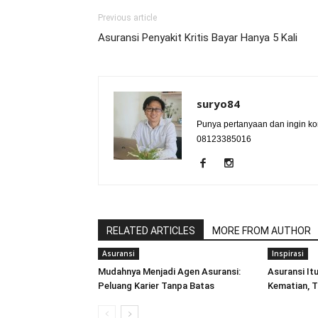
Previous article
Asuransi Penyakit Kritis Bayar Hanya 5 Kali
suryo84
Punya pertanyaan dan ingin kon
08123385016
RELATED ARTICLES
MORE FROM AUTHOR
Asuransi
Inspirasi
Mudahnya Menjadi Agen Asuransi:
Asuransi It
Peluang Karier Tanpa Batas
Kematian, T