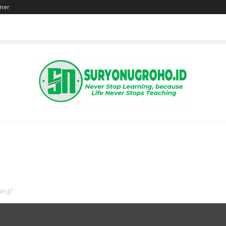
imer
Suryo
jang?