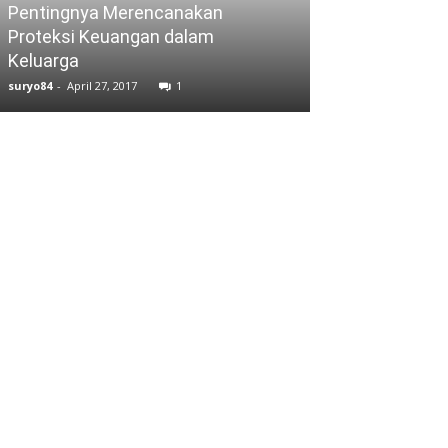
Pentingnya Merencanakan
ASURANSI
Proteksi Keuangan dalam
Keluarga
Beli Asuransi
suryo84
-
April 27, 2017
1
suryo84
-
November 