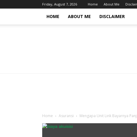
Friday, August 7, 2026
Home
About Me
Discla
HOME
ABOUT ME
DISCLAIMER
Home
Asuransi
Mengapa Unit Link Bayarnya Pan