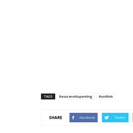
TAGS
#asuransiitupenting
#unitlink
SHARE
Facebook
Twitter