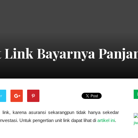
Nugroho
 Link Bayarnya Panja
Corner
er
–
t link, karena asuransi sekarangpun tidak hanya sekedar
vestasi. Untuk pengertian unit link dapat lihat di
artikel ini
.