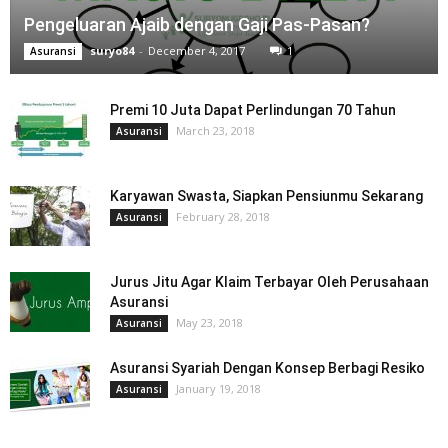
Pengeluaran Ajaib dengan Gaji Pas-Pasan?
suryo84
-
December 4, 2017
1
Asuransi
Premi 10 Juta Dapat Perlindungan 70 Tahun
March 23, 2018
Asuransi
Karyawan Swasta, Siapkan Pensiunmu Sekarang
February 28, 2018
Asuransi
Jurus Jitu Agar Klaim Terbayar Oleh Perusahaan
Asuransi
May 23, 2018
Asuransi
Asuransi Syariah Dengan Konsep Berbagi Resiko
January 19, 2018
Asuransi