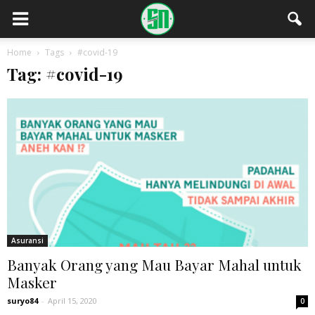
Home
Tags
#covid-19
Tag: #covid-19
Asuransi
Banyak Orang yang Mau Bayar Mahal untuk
Masker
suryo84
-
April 15, 2020
0