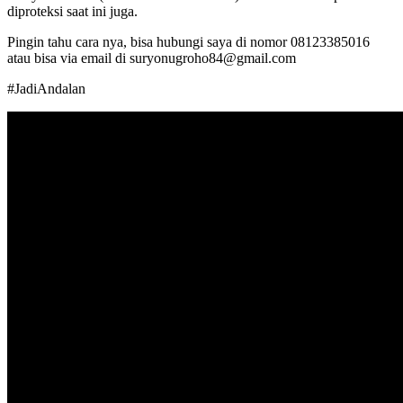
diproteksi saat ini juga.
Pingin tahu cara nya, bisa hubungi saya di nomor 08123385016
atau bisa via email di suryonugroho84@gmail.com
#JadiAndalan