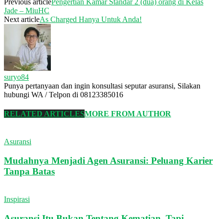
Previous article
Pengertian Kamar Standar 2 (dua) orang di Kelas
Jade – MiuHC
Next article
As Charged Hanya Untuk Anda!
suryo84
Punya pertanyaan dan ingin konsultasi seputar asuransi, Silakan
hubungi WA / Telpon di 08123385016
RELATED ARTICLES
MORE FROM AUTHOR
Asuransi
Mudahnya Menjadi Agen Asuransi: Peluang Karier
Tanpa Batas
Inspirasi
Asuransi Itu Bukan Tentang Kematian, Tapi