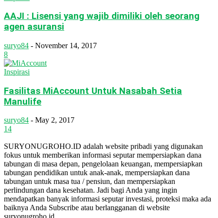
AAJI : Lisensi yang wajib dimiliki oleh seorang
agen asuransi
suryo84
-
November 14, 2017
8
Inspirasi
Fasilitas MiAccount Untuk Nasabah Setia
Manulife
suryo84
-
May 2, 2017
14
SURYONUGROHO.ID adalah website pribadi yang digunakan
fokus untuk memberikan informasi seputar mempersiapkan dana
tabungan di masa depan, pengelolaan keuangan, mempersiapkan
tabungan pendidikan untuk anak-anak, mempersiapkan dana
tabungan untuk masa tua / pensiun, dan mempersiapkan
perlindungan dana kesehatan. Jadi bagi Anda yang ingin
mendapatkan banyak informasi seputar investasi, proteksi maka ada
baiknya Anda Subscribe atau berlangganan di website
suryonugroho.id