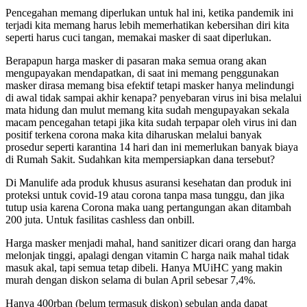
Pencegahan memang diperlukan untuk hal ini, ketika pandemik ini
terjadi kita memang harus lebih memerhatikan kebersihan diri kita
seperti harus cuci tangan, memakai masker di saat diperlukan.
Berapapun harga masker di pasaran maka semua orang akan
mengupayakan mendapatkan, di saat ini memang penggunakan
masker dirasa memang bisa efektif tetapi masker hanya melindungi
di awal tidak sampai akhir kenapa? penyebaran virus ini bisa melalui
mata hidung dan mulut memang kita sudah mengupayakan sekala
macam pencegahan tetapi jika kita sudah terpapar oleh virus ini dan
positif terkena corona maka kita diharuskan melalui banyak
prosedur seperti karantina 14 hari dan ini memerlukan banyak biaya
di Rumah Sakit. Sudahkan kita mempersiapkan dana tersebut?
Di Manulife ada produk khusus asuransi kesehatan dan produk ini
proteksi untuk covid-19 atau corona tanpa masa tunggu, dan jika
tutup usia karena Corona maka uang pertangungan akan ditambah
200 juta. Untuk fasilitas cashless dan onbill.
Harga masker menjadi mahal, hand sanitizer dicari orang dan harga
melonjak tinggi, apalagi dengan vitamin C harga naik mahal tidak
masuk akal, tapi semua tetap dibeli. Hanya MUiHC yang makin
murah dengan diskon selama di bulan April sebesar 7,4%.
Hanya 400rban (belum termasuk diskon) sebulan anda dapat