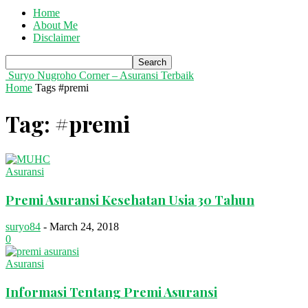
Home
About Me
Disclaimer
Suryo Nugroho Corner – Asuransi Terbaik
Home
Tags
#premi
Tag: #premi
Asuransi
Premi Asuransi Kesehatan Usia 30 Tahun
suryo84
-
March 24, 2018
0
Asuransi
Informasi Tentang Premi Asuransi