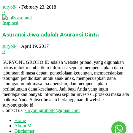
suryo84
-
February 23, 2018
0
Inspirasi
Asuransi Jiwa adalah Asuransi Cinta
suryo84
-
April 19, 2017
0
SURYONUGROHO.ID adalah website pribadi yang digunakan
fokus untuk memberikan informasi seputar mempersiapkan dana
tabungan di masa depan, pengelolaan keuangan, mempersiapkan
tabungan pendidikan untuk anak-anak, mempersiapkan dana
tabungan untuk masa tua / pensiun, dan mempersiapkan
perlindungan dana kesehatan. Jadi bagi Anda yang ingin
mendapatkan banyak informasi seputar investasi, proteksi maka ada
baiknya Anda Subscribe atau berlangganan di website
suryonugroho.id
Contact us:
suryonugroho84@gmail.com
Home
About Me
Disclaimer