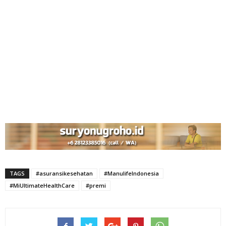
TAGS
#asuransikesehatan
#ManulifeIndonesia
#MiUltimateHealthCare
#premi