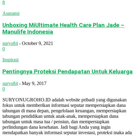
8
Asuransi
Unboxing MiUltimate Health Care Plan Jade –
Manulife Indonesia
suryo84
-
October 9, 2021
0
Inspirasi
Pentingnya Proteksi Pendapatan Untuk Keluarga
suryo84
-
May 9, 2017
0
SURYONUGROHO.ID adalah website pribadi yang digunakan
fokus untuk memberikan informasi seputar mempersiapkan dana
tabungan di masa depan, pengelolaan keuangan, mempersiapkan
tabungan pendidikan untuk anak-anak, mempersiapkan dana
tabungan untuk masa tua / pensiun, dan mempersiapkan
perlindungan dana kesehatan. Jadi bagi Anda yang ingin
mendapatkan banyak informasi seputar investasi, proteksi maka ada