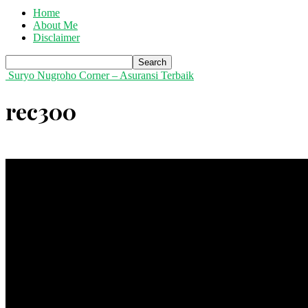
Home
About Me
Disclaimer
Suryo Nugroho Corner – Asuransi Terbaik
rec300