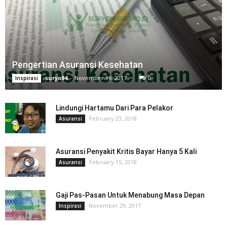
Pengertian Asuransi Kesehatan
suryo84
-
November 16, 2017
0
Inspirasi
Lindungi Hartamu Dari Para Pelakor
February 23, 2018
Asuransi
Asuransi Penyakit Kritis Bayar Hanya 5 Kali
February 15, 2018
Asuransi
Gaji Pas-Pasan Untuk Menabung Masa Depan
November 29, 2017
Inspirasi