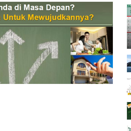
Nugroho
Corner
–