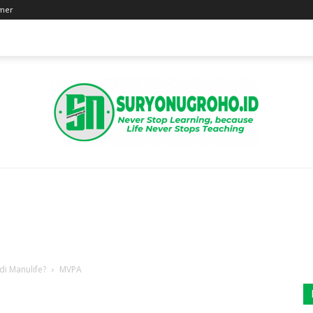
imer
Suryo
di Manulife?
MVPA