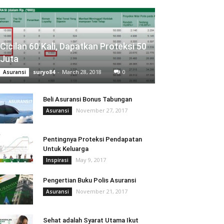
Cicilan 60 Kali, Dapatkan Proteksi 50
Juta
suryo84
-
March 28, 2018
0
Asuransi
Beli Asuransi Bonus Tabungan
November 27, 2017
Asuransi
Pentingnya Proteksi Pendapatan
Untuk Keluarga
May 9, 2017
Inspirasi
Pengertian Buku Polis Asuransi
November 21, 2017
Asuransi
Sehat adalah Syarat Utama Ikut