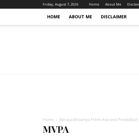
Friday, August 7, 2026
Home
About Me
Discla
HOME
ABOUT ME
DISCLAIMER
Home
Berapa Besarnya Premi Asuransi Pendidikan 
MVPA