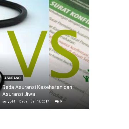
ASURANSI
ASURANSI
Beda Asuransi Kesehatan dan
Asuransi Kese
Asuransi Jiwa
Sejahtera
suryo84
-
December 19, 2017
0
suryo84
-
March 6, 2