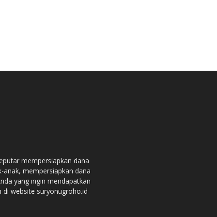
seputar mempersiapkan dana
ak-anak, mempersiapkan dana
 Anda yang ingin mendapatkan
n di website suryonugroho.id