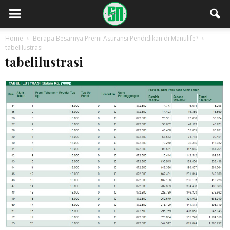
Home
Berapa Besarnya Premi Asuransi Pendidikan di Manulife?
tabelilustrasi
tabelilustrasi