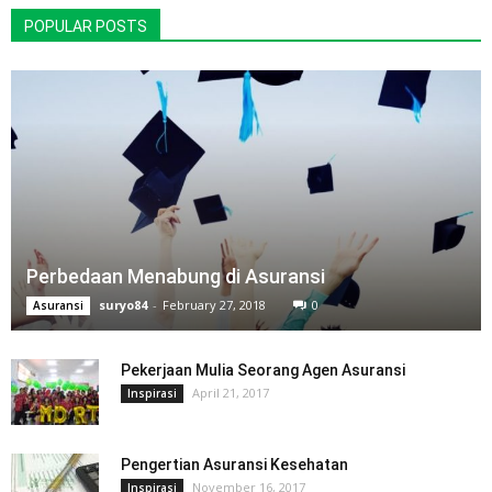
POPULAR POSTS
Perbedaan Menabung di Asuransi
suryo84
-
February 27, 2018
0
Asuransi
Pekerjaan Mulia Seorang Agen Asuransi
April 21, 2017
Inspirasi
Pengertian Asuransi Kesehatan
November 16, 2017
Inspirasi