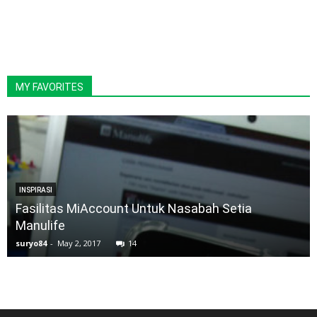
MY FAVORITES
INSPIRASI
Fasilitas MiAccount Untuk Nasabah Setia
Manulife
suryo84
-
May 2, 2017
14