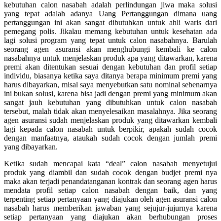
kebutuhan calon nasabah adalah perlindungan jiwa maka solusi
yang tepat adalah adanya Uang Pertanggungan dimana uang
pertanggungan ini akan sangat dibutuhkan untuk ahli waris dari
pemegang polis. Jikalau memang kebutuhan untuk kesehatan ada
lagi solusi program yang tepat untuk calon nasabahnya. Barulah
seorang agen asuransi akan menghubungi kembali ke calon
nasabahnya untuk menjelaskan produk apa yang ditawarkan, karena
premi akan ditentukan sesuai dengan kebutuhan dan profil setiap
individu, biasanya ketika saya ditanya berapa minimum premi yang
harus dibayarkan, misal saya menyebutkan satu nominal sebenarnya
ini bukan solusi, karena bisa jadi dengan premi yang minimum akan
sangat jauh kebutuhan yang dibutuhkan untuk calon nasabah
tersebut, malah tidak akan menyelesaikan masalahnya. Jika seorang
agen asuransi sudah menjelaskan produk yang ditawarkan kembali
lagi kepada calon nasabah untuk berpikir, apakah sudah cocok
dengan manfaatnya, ataukah sudah cocok dengan jumlah premi
yang dibayarkan.
Ketika sudah mencapai kata “deal” calon nasabah menyetujui
produk yang diambil dan sudah cocok dengan budjet premi nya
maka akan terjadi penandatanganan kontrak dan seorang agen harus
mendata profil setiap calon nasabah dengan baik, dan yang
terpenting setiap pertanyaan yang diajukan oleh agen asuransi calon
nasabah harus memberikan jawaban yang sejujur-jujurnya karena
setiap pertanyaan yang diajukan akan berhubungan proses