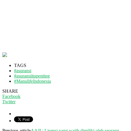
TAGS
#asuransi
#asuransiitupenting
#ManulifeIndonesia
SHARE
Facebook
Twitter
Previous article
AAJI : Lisensi yang wajib dimiliki oleh seorang