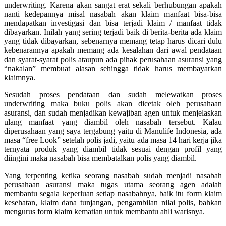
underwriting. Karena akan sangat erat sekali berhubungan apakah
nanti kedepannya misal nasabah akan klaim manfaat bisa-bisa
mendapatkan investigasi dan bisa terjadi klaim / manfaat tidak
dibayarkan. Inilah yang sering terjadi baik di berita-berita ada klaim
yang tidak dibayarkan, sebenarnya memang tetap harus dicari dulu
kebenarannya apakah memang ada kesalahan dari awal pendataan
dan syarat-syarat polis ataupun ada pihak perusahaan asuransi yang
“nakalan” membuat alasan sehingga tidak harus membayarkan
klaimnya.
Sesudah proses pendataan dan sudah melewatkan proses
underwriting maka buku polis akan dicetak oleh perusahaan
asuransi, dan sudah menjadikan kewajiban agen untuk menjelaskan
ulang manfaat yang diambil oleh nasabah tersebut. Kalau
diperusahaan yang saya tergabung yaitu di Manulife Indonesia, ada
masa “free Look” setelah polis jadi, yaitu ada masa 14 hari kerja jika
ternyata produk yang diambil tidak sesuai dengan profil yang
diingini maka nasabah bisa membatalkan polis yang diambil.
Yang terpenting ketika seorang nasabah sudah menjadi nasabah
perusahaan asuransi maka tugas utama seorang agen adalah
membantu segala keperluan setiap nasabahnya, baik itu form klaim
kesehatan, klaim dana tunjangan, pengambilan nilai polis, bahkan
mengurus form klaim kematian untuk membantu ahli warisnya.