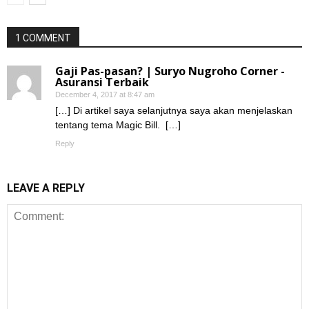
1 COMMENT
Gaji Pas-pasan? | Suryo Nugroho Corner -
Asuransi Terbaik
December 4, 2017 at 8:47 am
[…] Di artikel saya selanjutnya saya akan menjelaskan
tentang tema Magic Bill. […]
Reply
LEAVE A REPLY