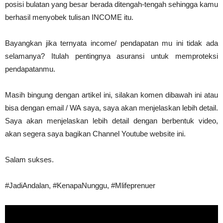
posisi bulatan yang besar berada ditengah-tengah sehingga kamu
berhasil menyobek tulisan INCOME itu.
Bayangkan jika ternyata income/ pendapatan mu ini tidak ada
selamanya? Itulah pentingnya asuransi untuk memproteksi
pendapatanmu.
Masih bingung dengan artikel ini, silakan komen dibawah ini atau
bisa dengan email / WA saya, saya akan menjelaskan lebih detail.
Saya akan menjelaskan lebih detail dengan berbentuk video,
akan segera saya bagikan Channel Youtube website ini.
Salam sukses.
#JadiAndalan, #KenapaNunggu, #Mlifeprenuer