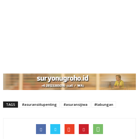
TAGS
#asuransiitupenting
#asuransijiwa
#tabungan