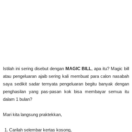
Istilah ini sering disebut dengan
MAGIC BILL
, apa itu? Magic bill
atau pengeluaran ajaib sering kali membuat para calon nasabah
saya sedikit sadar ternyata pengeluaran begitu banyak dengan
penghasilan yang pas-pasan kok bisa membayar semua itu
dalam 1 bulan?
Mari kita langsung praktekkan,
Carilah selembar kertas kosong,