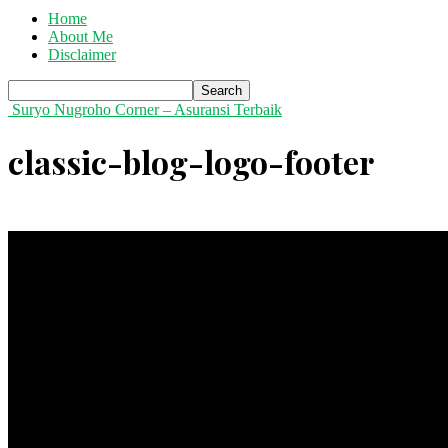
Home
About Me
Disclaimer
Suryo Nugroho Corner – Asuransi Terbaik
classic-blog-logo-footer