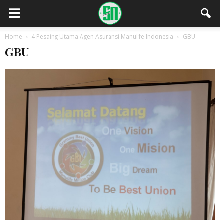
Home
4 Pesaing Utama Agen Asuransi Manulife Indonesia
GBU
GBU