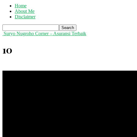
Home
About Me
Disclaimer
Suryo Nugroho Corner – Asuransi Terbaik
10