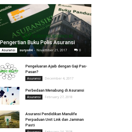
Pengertian Buku Polis Asuransi
suryo84
-
November 21, 2017
0
Asuransi
Pengeluaran Ajaib dengan Gaji Pas-
Pasan?
December 4, 2017
Asuransi
Perbedaan Menabung di Asuransi
February 27, 2018
Asuransi
Asuransi Pendidikan Manulife
Perpaduan Unit Link dan Jaminan
Pasti
February 14, 2018
Asuransi