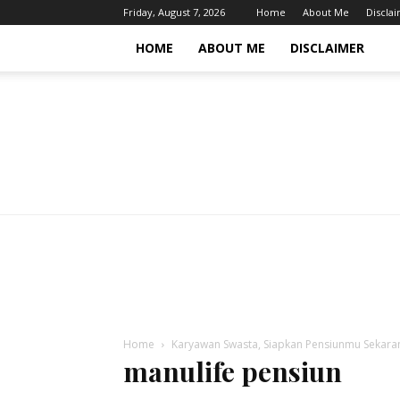
Friday, August 7, 2026
Home
About Me
Discla
HOME
ABOUT ME
DISCLAIMER
Home
Karyawan Swasta, Siapkan Pensiunmu Sekara
manulife pensiun