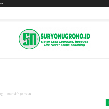
imer
Suryo
ng
manulife pensiun