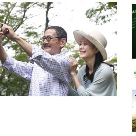
Nugroho
Corner
–