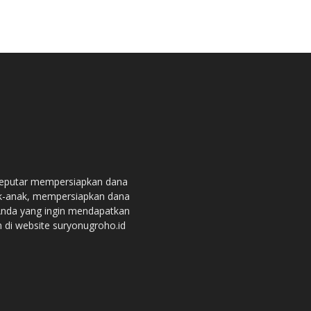
seputar mempersiapkan dana
ak-anak, mempersiapkan dana
 Anda yang ingin mendapatkan
n di website suryonugroho.id