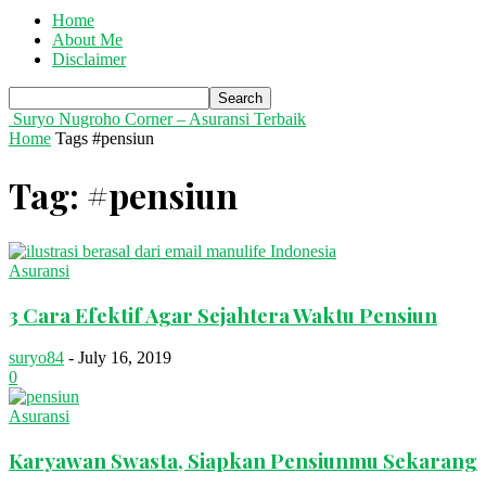
Home
About Me
Disclaimer
Suryo Nugroho Corner – Asuransi Terbaik
Home
Tags
#pensiun
Tag: #pensiun
Asuransi
3 Cara Efektif Agar Sejahtera Waktu Pensiun
suryo84
-
July 16, 2019
0
Asuransi
Karyawan Swasta, Siapkan Pensiunmu Sekarang