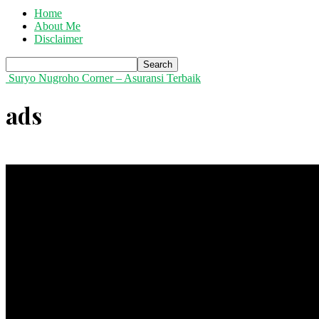
Home
About Me
Disclaimer
Suryo Nugroho Corner – Asuransi Terbaik
ads