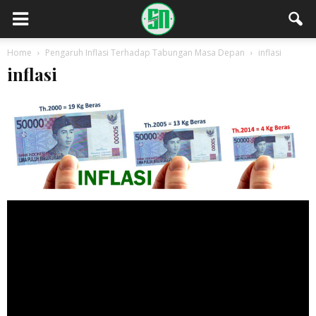
Home
Pengaruh Inflasi Terhadap Tabungan Masa Depan
inflasi
inflasi