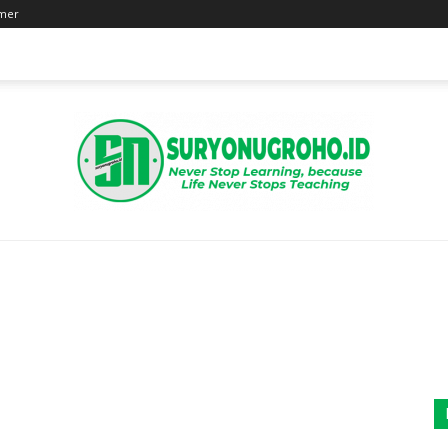
imer
Suryo