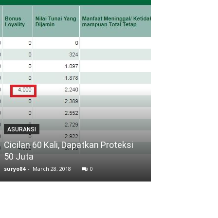
ASURANSI
ASURANSI
Cicilan 60 Kali, Dapatkan Proteksi
Memberikan W
50 Juta
Bebas Sengke
suryo84
-
March 28, 2018
0
suryo84
-
July 17, 20