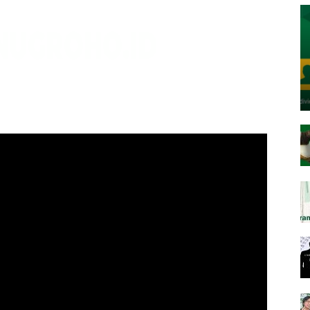
Nugroho
Corner
–