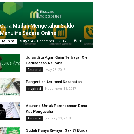
Cara Mudah Mengetahui Saldo
Manulife Secara Online
suryo84
-
December 6, 2017
58
Asuransi
Jurus Jitu Agar Klaim Terbayar Oleh
Perusahaan Asuransi
May 23, 2018
Asuransi
Pengertian Asuransi Kesehatan
November 16, 2017
Inspirasi
Asuransi Untuk Perencanaan Dana
Kas Pengusaha
January 29, 2018
Asuransi
Sudah Punya Riwayat Sakit? Buruan