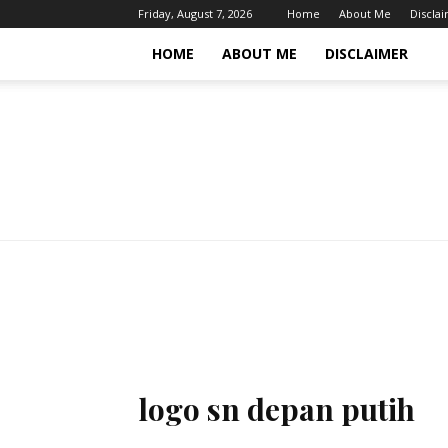
Friday, August 7, 2026
Home
About Me
Discla
HOME
ABOUT ME
DISCLAIMER
logo sn depan putih