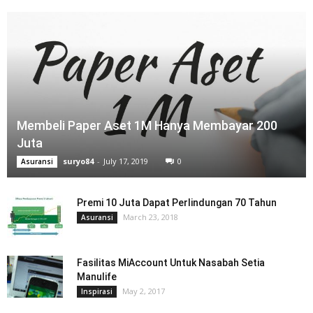
Membeli Paper Aset 1M Hanya Membayar 200
Juta
suryo84
-
July 17, 2019
0
Asuransi
Premi 10 Juta Dapat Perlindungan 70 Tahun
March 23, 2018
Asuransi
Fasilitas MiAccount Untuk Nasabah Setia
Manulife
May 2, 2017
Inspirasi