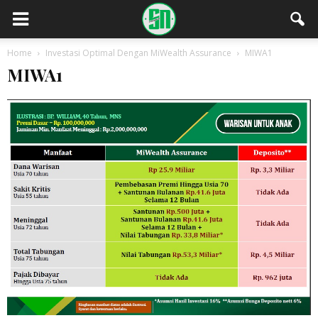
Home
Investasi Optimal Dengan MiWealth Assurance
MIWA1
MIWA1