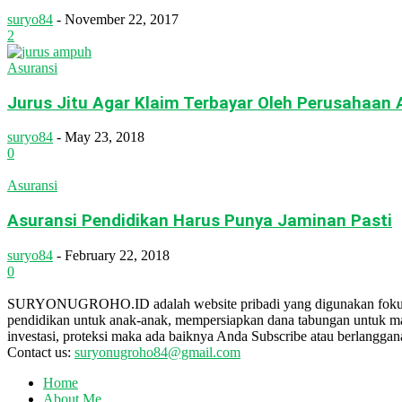
suryo84
-
November 22, 2017
2
Asuransi
Jurus Jitu Agar Klaim Terbayar Oleh Perusahaan 
suryo84
-
May 23, 2018
0
Asuransi
Asuransi Pendidikan Harus Punya Jaminan Pasti
suryo84
-
February 22, 2018
0
SURYONUGROHO.ID adalah website pribadi yang digunakan fokus u
pendidikan untuk anak-anak, mempersiapkan dana tabungan untuk mas
investasi, proteksi maka ada baiknya Anda Subscribe atau berlanggan
Contact us:
suryonugroho84@gmail.com
Home
About Me